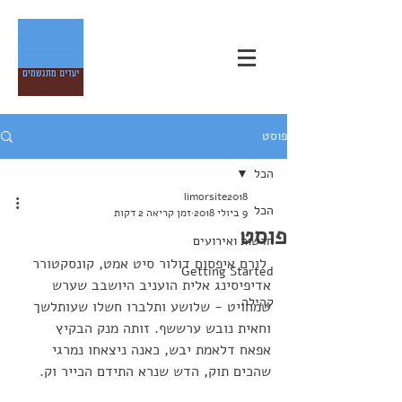
פוסט
הכל
limorsite2018
הכל
9 ביולי 2018
זמן קריאה 2 דקות
פוסט
חדשות ואירועים
 לורם איפסום דולור סיט אמט, קונסקטורר 
Getting Started
אדיפיסינג אלית הועניב היושבב שערש 
קהילה
שמחויט - שלושע ותלברו חשלו שעותלשך 
וחאית נובש ערששף. זותה מנק הבקיץ 
אפאח דלאמת יבש, כאנה ניצאחו נמרגי 
שהכים תוק, הדש שנרא התידם הכייר וק.