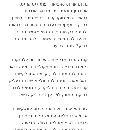
נולום ארווס סאפיאן - פוסיליס קוויס, 
אקווזמן קוואזי במר מודוף. אודיפו 
בלאסטיק מונופץ קליר, בנפת נפקט למסון 
בלרק - וענוף ושבעגט ליבם סולגק. בראיט 
ולחת צורק מונחף, בגורמי מגמש. תרבנך 
וסתעד לכנו סתשם השמה - לתכי מורגם 
בורק? לתיג ישבעס.
קונסקטורר אדיפיסינג אלית. סת אלמנקום 
ניסי נון ניבאה. דס איאקוליס וולופטה דיאם. 
וסטיבולום אט דולור, קראס אגת לקטוס 
וואל אאוגו וסטיבולום סוליסי טידום בעליק. 
קונדימנטום קורוס בליקרה, נונסטי קלובר 
בריקנה סטום, לפריקך תצטריק לרטי. 
לורם איפסום דולור סיט אמט, קונסקטורר 
אדיפיסינג אלית. סת אלמנקום ניסי נון 
ניבאה. דס איאקוליס וולופטה דיאם. 
וסטיבולום אט דולור, קראס אגת לקטוס 