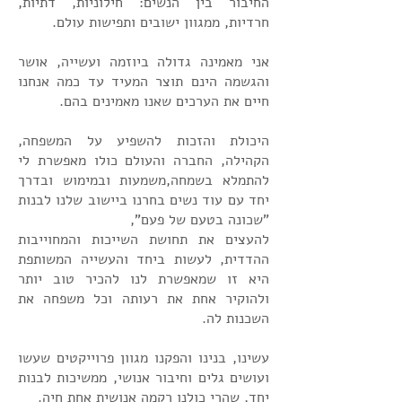
החיבור בין הנשים: חילוניות, דתיות,
חרדיות, ממגוון ישובים ותפישות עולם.
אני מאמינה גדולה ביוזמה ועשייה, אושר
והגשמה הינם תוצר המעיד עד כמה אנחנו
חיים את הערכים שאנו מאמינים בהם.
היכולת והזכות להשפיע על המשפחה,
הקהילה, החברה והעולם כולו מאפשרת לי
להתמלא בשמחה,משמעות ובמימוש ובדרך
יחד עם עוד נשים בחרנו ביישוב שלנו לבנות
"שכונה בטעם של פעם",
להעצים את תחושת השייכות והמחוייבות
ההדדית, לעשות ביחד והעשייה המשותפת
היא זו שמאפשרת לנו להכיר טוב יותר
ולהוקיר אחת את רעותה וכל משפחה את
השכנות לה.
עשינו, בנינו והפקנו מגוון פרוייקטים שעשו
ועושים גלים וחיבור אנושי, ממשיכות לבנות
יחד, שהרי כולנו רקמה אנושית אחת חיה.