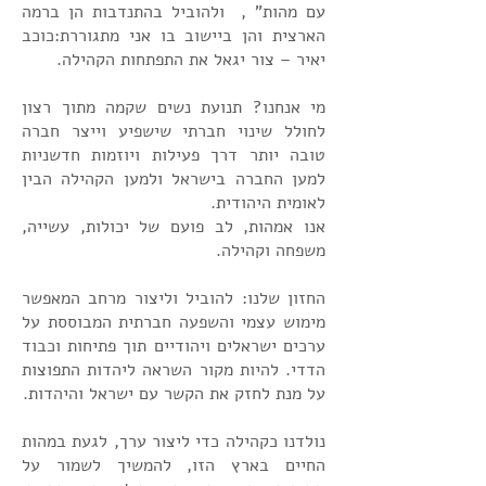
עם מהות" , ולהוביל בהתנדבות הן ברמה
הארצית והן ביישוב בו אני מתגוררת:כוכב
יאיר – צור יגאל את התפתחות הקהילה.
מי אנחנו? תנועת נשים שקמה מתוך רצון
לחולל שינוי חברתי שישפיע וייצר חברה
טובה יותר דרך פעילות ויוזמות חדשניות
למען החברה בישראל ולמען הקהילה הבין
לאומית היהודית.
אנו אמהות, לב פועם של יכולות, עשייה,
משפחה וקהילה.
החזון שלנו: להוביל וליצור מרחב המאפשר
מימוש עצמי והשפעה חברתית המבוססת על
ערכים ישראלים ויהודיים תוך פתיחות וכבוד
הדדי. להיות מקור השראה ליהדות התפוצות
על מנת לחזק את הקשר עם ישראל והיהדות.
נולדנו כקהילה כדי ליצור ערך, לגעת במהות
החיים בארץ הזו, להמשיך לשמור על