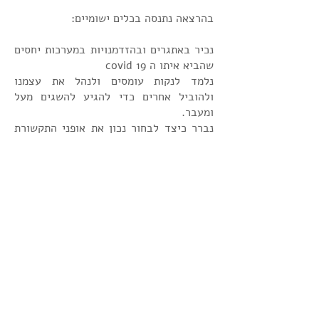
בהרצאה נתנסה בכלים ישומיים:
נכיר באתגרים ובהזדמנויות במערכות יחסים
שהביא איתו ה covid 19
נלמד לנקות עומסים ולנהל את עצמנו
ולהוביל אחרים כדי להגיע להשגים מעל
ומעבר.
נברר כיצד לבחור נכון את אופני התקשורת
במדיום החדש.
נתרגל פרקטית איך מניעים קדימה ומטעינים
מצברים יחד עם העובדים לקידום תוצאות.
כל הזכויות באתר זה שייכות ללימור בנאש | האתר
עוצב ע"י
SITIX